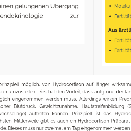
t einen gelungenen Übergang
Moleku
okrinologie zur
Fertilit
Aus ärztl
Fertilit
Fertilit
nzipiell möglich, von Hydrocortison auf länger wirksame, 
n umzustellen. Dies hat den Vorteil, dass aufgrund der l
glich eingenommen werden muss. Allerdings wirken Predn
her Blutdruck, Gewichtzunahme, Hautstreifenbildung (S
ffwechsellage) auftreten können. Prinzipiell ist das Hyd
sten. Mittlerweile gibt es auch ein Hydrocortison-Präparat 
urde. Dieses muss nur zweimal am Tag eingenommen werden