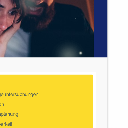
geuntersuchungen
on
nplanung
arkeit