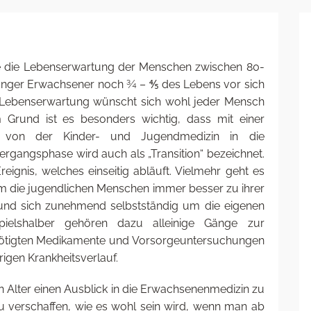
e die Lebenserwartung der Menschen zwischen 80-
s junger Erwachsener noch ¾ – ⅘ des Lebens vor sich
ge Lebenserwartung wünscht sich wohl jeder Mensch
 Grund ist es besonders wichtig, dass mit einer
 von der Kinder- und Jugendmedizin in die
rgangsphase wird auch als „Transition“ bezeichnet.
reignis, welches einseitig abläuft. Vielmehr geht es
m die jugendlichen Menschen immer besser zu ihrer
 und sich zunehmend selbstständig um die eigenen
pielshalber gehören dazu alleinige Gänge zur
nötigten Medikamente und Vorsorgeuntersuchungen
igen Krankheitsverlauf.
en Alter einen Ausblick in die Erwachsenenmedizin zu
u verschaffen, wie es wohl sein wird, wenn man ab