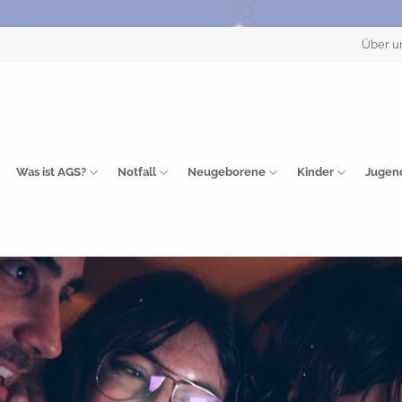
Über u
Was ist AGS?
Notfall
Neugeborene
Kinder
Jugen