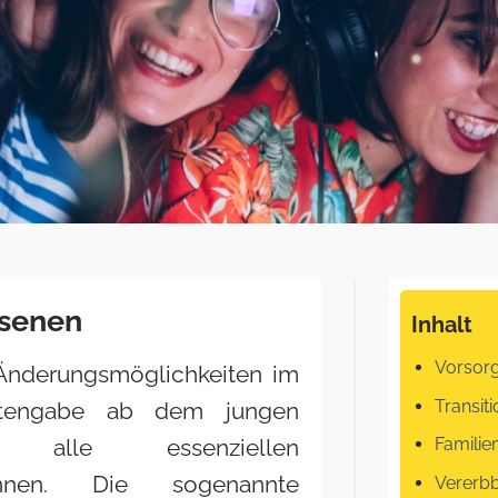
hsenen
Inhalt
Vorsor
 Änderungsmöglichkeiten im
Transiti
ntengabe ab dem jungen
e alle essenziellen
Familie
ennen. Die sogenannte
Vererbb